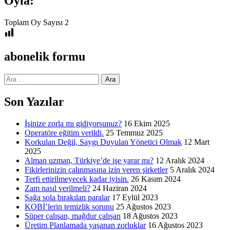
Oyla:
Toplam Oy Sayısı
2
abonelik formu
Arama:
Son Yazılar
İşinize zorla mı gidiyorsunuz?
16 Ekim 2025
Operatöre eğitim verildi.
25 Temmuz 2025
Korkulan Değil, Saygı Duyulan Yönetici Olmak
12 Mart
2025
Alman uzman, Türkiye’de işe yarar mı?
12 Aralık 2024
Fikirlerinizin çalınmasına izin veren şirketler
5 Aralık 2024
Terfi ettirilmeyecek kadar iyisin.
26 Kasım 2024
Zam nasıl verilmeli?
24 Haziran 2024
Sağa sola bırakılan paralar
17 Eylül 2023
KOBİ’lerin temizlik sorunu
25 Ağustos 2023
Süper çalışan, mağdur çalışan
18 Ağustos 2023
Üretim Planlamada yaşanan zorluklar
16 Ağustos 2023