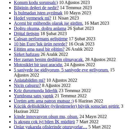
Konum kodu sorunsalı:)
10 Ağustos 2023
Bilginin değeri de nedir?
14 Temmuz 2023
İş bulmadan işten ayrılmak
10 Mayıs 2023
Hedef vermesek mi?
11 Nisan 2023
Acemi bir mühendis olarak işe girdim.
16 Mart 2023
Doğru okuma, doğru anlama
26 Şubat 2023
Dijital iletişim
18 Şubat 2023
Çalışan performans geliştirme
17 Şubat 2023
10 bin Euro’luk ürün nerede?
16 Ocak 2023
Eğitim ama nasıl bir eğitim?
26 Aralık 2022
Şirket hafızası
26 Aralık 2022
Her zaman benim dediğim olmayacak.
28 Ağustos 2022
Motosiklet bir taşıt aracıdır.
24 Ağustos 2022
5 saniyede işe gidiyorum, 5 saniyede eve geliyorum.
15
Ağustos 2022
Anlatabildim mi?
10 Ağustos 2022
Niçin çalışırız?
8 Ağustos 2022
Kriz durumunda liderlik
23 Temmuz 2022
Yurtdışına satış yaptık
21 Temmuz 2022
Üretim arttı ama patron mutsuz :)
6 Haziran 2022
Küçük değişiklikler (iyileştirmeler) büyük sonuçları getirir.
3
Haziran 2022
İçinde innovasyon olsun mu, olsun.
24 Mayıs 2022
İş akışını çok iyi bilen İK müdürü
7 Mart 2022
Onlar yukarıda ofislerinde oturuyorlar…
5 Mart 2022