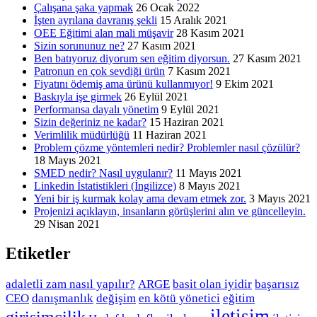
Çalışana şaka yapmak
26 Ocak 2022
İşten ayrılana davranış şekli
15 Aralık 2021
OEE Eğitimi alan mali müşavir
28 Kasım 2021
Sizin sorununuz ne?
27 Kasım 2021
Ben batıyoruz diyorum sen eğitim diyorsun.
27 Kasım 2021
Patronun en çok sevdiği ürün
7 Kasım 2021
Fiyatını ödemiş ama ürünü kullanmıyor!
9 Ekim 2021
Baskıyla işe girmek
26 Eylül 2021
Performansa dayalı yönetim
9 Eylül 2021
Sizin değeriniz ne kadar?
15 Haziran 2021
Verimlilik müdürlüğü
11 Haziran 2021
Problem çözme yöntemleri nedir? Problemler nasıl çözülür?
18 Mayıs 2021
SMED nedir? Nasıl uygulanır?
11 Mayıs 2021
Linkedin İstatistikleri (İngilizce)
8 Mayıs 2021
Yeni bir iş kurmak kolay ama devam etmek zor.
3 Mayıs 2021
Projenizi açıklayın, insanların görüşlerini alın ve güncelleyin.
29 Nisan 2021
Etiketler
adaletli zam nasıl yapılır?
ARGE
basit olan iyidir
başarısız
CEO
danışmanlık
değişim
en kötü yönetici
eğitim
iletişim
girişimcilik