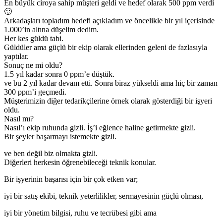
En büyük ciroya sahip müşteri geldi ve hedef olarak 500 ppm verdi
🙂
Arkadaşları topladım hedefi açıkladım ve öncelikle bir yıl içerisinde
1.000’in altına düşelim dedim.
Her kes güldü tabi.
Güldüler ama güçlü bir ekip olarak ellerinden geleni de fazlasıyla
yaptılar.
Sonuç ne mi oldu?
1.5 yıl kadar sonra 0 ppm’e düştük.
ve bu 2 yıl kadar devam etti. Sonra biraz yükseldi ama hiç bir zaman
300 ppm’i geçmedi.
Müşterimizin diğer tedarikçilerine örnek olarak gösterdiği bir işyeri
oldu.
Nasıl mı?
Nasıl’ı ekip ruhunda gizli. İş’i eğlence haline getirmekte gizli.
Bir şeyler başarmayı istemekte gizli.
ve ben değil biz olmakta gizli.
Diğerleri herkesin öğrenebileceği teknik konular.
Bir işyerinin başarısı için bir çok etken var;
iyi bir satış ekibi, teknik yeterlilikler, sermayesinin güçlü olması,
iyi bir yönetim bilgisi, ruhu ve tecrübesi gibi ama