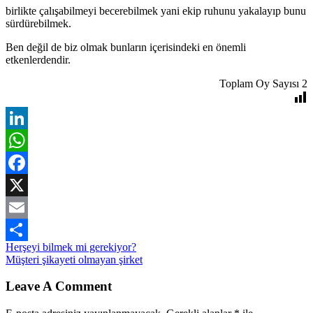
birlikte çalışabilmeyi becerebilmek yani ekip ruhunu yakalayıp bunu
sürdürebilmek.
Ben değil de biz olmak bunların içerisindeki en önemli
etkenlerdendir.
Toplam Oy Sayısı
2
LinkedIn
WhatsApp
Facebook
X
Email
Yazı
Herşeyi bilmek mi gerekiyor?
Share
Müşteri şikayeti olmayan şirket
gezinmesi
Leave A Comment