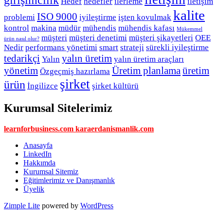
Hedef
hedefler
ilerleme
iletişim
kalite
ISO 9000
problemi
iyileştirme
işten kovulmak
kontrol
makina
müdür
mühendis
mühendis kafası
Mükemmel
müşteri
müşteri denetimi
müşteri şikayetleri
OEE
ürün nasıl olur?
Nedir
performans yönetimi
smart
strateji
sürekli iyileştirme
tedarikçi
yalın üretim
Yalın
yalın üretim araçları
yönetim
Üretim planlama
üretim
Özgeçmiş hazırlama
şirket
ürün
İngilizce
şirket kültürü
Kurumsal Sitelerimiz
learnforbusiness.com
karaerdanismanlik.com
Anasayfa
LinkedIn
Hakkımda
Kurumsal Sitemiz
Eğitimlerimiz ve Danışmanlık
Üyelik
Zimple Lite
powered by
WordPress