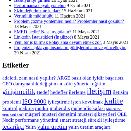
Baskıyla işe girmek
26 Eylül 2021
Performansa dayalı yönetim
9 Eylül 2021
Sizin değeriniz ne kadar?
15 Haziran 2021
Verimlilik müdürlüğü
11 Haziran 2021
Problem çözme yöntemleri nedir? Problemler nasıl çözülür?
18 Mayıs 2021
SMED nedir? Nasıl uygulanır?
11 Mayıs 2021
Linkedin İstatistikleri (İngilizce)
8 Mayıs 2021
Yeni bir iş kurmak kolay ama devam etmek zor.
3 Mayıs 2021
Projenizi açıklayın, insanların görüşlerini alın ve güncelleyin.
29 Nisan 2021
Etiketler
adaletli zam nasıl yapılır?
ARGE
basit olan iyidir
başarısız
CEO
danışmanlık
değişim
en kötü yönetici
eğitim
iletişim
girişimcilik
Hedef
hedefler
ilerleme
iletişim
kalite
ISO 9000
problemi
iyileştirme
işten kovulmak
kontrol
makina
müdür
mühendis
mühendis kafası
Mükemmel
müşteri
müşteri denetimi
müşteri şikayetleri
OEE
ürün nasıl olur?
Nedir
performans yönetimi
smart
strateji
sürekli iyileştirme
tedarikçi
yalın üretim
Yalın
yalın üretim araçları