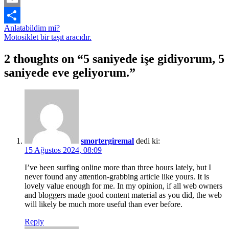
Email
Yazı
Anlatabildim mi?
Share
Motosiklet bir taşıt aracıdır.
gezinmesi
2 thoughts on “
5 saniyede işe gidiyorum, 5
saniyede eve geliyorum.
”
Comment
navigation
smortergiremal
dedi ki:
15 Ağustos 2024, 08:09
I’ve been surfing online more than three hours lately, but I
never found any attention-grabbing article like yours. It is
lovely value enough for me. In my opinion, if all web owners
and bloggers made good content material as you did, the web
will likely be much more useful than ever before.
Reply