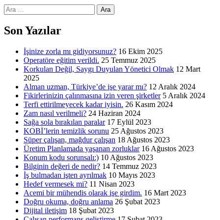
Arama:
Son Yazılar
İşinize zorla mı gidiyorsunuz?
16 Ekim 2025
Operatöre eğitim verildi.
25 Temmuz 2025
Korkulan Değil, Saygı Duyulan Yönetici Olmak
12 Mart
2025
Alman uzman, Türkiye’de işe yarar mı?
12 Aralık 2024
Fikirlerinizin çalınmasına izin veren şirketler
5 Aralık 2024
Terfi ettirilmeyecek kadar iyisin.
26 Kasım 2024
Zam nasıl verilmeli?
24 Haziran 2024
Sağa sola bırakılan paralar
17 Eylül 2023
KOBİ’lerin temizlik sorunu
25 Ağustos 2023
Süper çalışan, mağdur çalışan
18 Ağustos 2023
Üretim Planlamada yaşanan zorluklar
16 Ağustos 2023
Konum kodu sorunsalı:)
10 Ağustos 2023
Bilginin değeri de nedir?
14 Temmuz 2023
İş bulmadan işten ayrılmak
10 Mayıs 2023
Hedef vermesek mi?
11 Nisan 2023
Acemi bir mühendis olarak işe girdim.
16 Mart 2023
Doğru okuma, doğru anlama
26 Şubat 2023
Dijital iletişim
18 Şubat 2023
Çalışan performans geliştirme
17 Şubat 2023