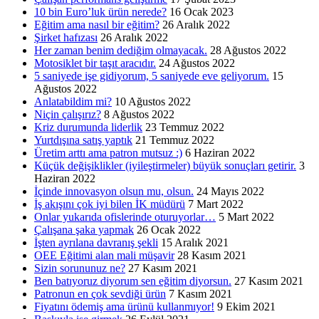
10 bin Euro’luk ürün nerede?
16 Ocak 2023
Eğitim ama nasıl bir eğitim?
26 Aralık 2022
Şirket hafızası
26 Aralık 2022
Her zaman benim dediğim olmayacak.
28 Ağustos 2022
Motosiklet bir taşıt aracıdır.
24 Ağustos 2022
5 saniyede işe gidiyorum, 5 saniyede eve geliyorum.
15
Ağustos 2022
Anlatabildim mi?
10 Ağustos 2022
Niçin çalışırız?
8 Ağustos 2022
Kriz durumunda liderlik
23 Temmuz 2022
Yurtdışına satış yaptık
21 Temmuz 2022
Üretim arttı ama patron mutsuz :)
6 Haziran 2022
Küçük değişiklikler (iyileştirmeler) büyük sonuçları getirir.
3
Haziran 2022
İçinde innovasyon olsun mu, olsun.
24 Mayıs 2022
İş akışını çok iyi bilen İK müdürü
7 Mart 2022
Onlar yukarıda ofislerinde oturuyorlar…
5 Mart 2022
Çalışana şaka yapmak
26 Ocak 2022
İşten ayrılana davranış şekli
15 Aralık 2021
OEE Eğitimi alan mali müşavir
28 Kasım 2021
Sizin sorununuz ne?
27 Kasım 2021
Ben batıyoruz diyorum sen eğitim diyorsun.
27 Kasım 2021
Patronun en çok sevdiği ürün
7 Kasım 2021
Fiyatını ödemiş ama ürünü kullanmıyor!
9 Ekim 2021