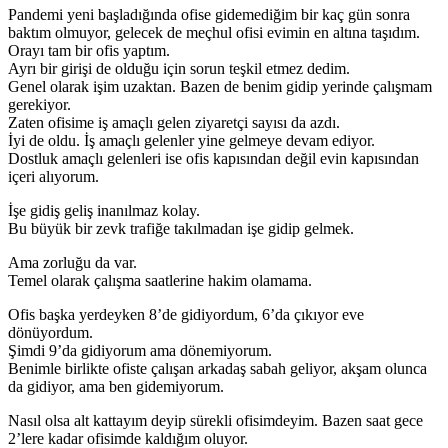
Pandemi yeni başladığında ofise gidemediğim bir kaç gün sonra
baktım olmuyor, gelecek de meçhul ofisi evimin en altına taşıdım.
Orayı tam bir ofis yaptım.
Ayrı bir girişi de olduğu için sorun teşkil etmez dedim.
Genel olarak işim uzaktan. Bazen de benim gidip yerinde çalışmam
gerekiyor.
Zaten ofisime iş amaçlı gelen ziyaretçi sayısı da azdı.
İyi de oldu. İş amaçlı gelenler yine gelmeye devam ediyor.
Dostluk amaçlı gelenleri ise ofis kapısından değil evin kapısından
içeri alıyorum.
İşe gidiş geliş inanılmaz kolay.
Bu büyük bir zevk trafiğe takılmadan işe gidip gelmek.
Ama zorluğu da var.
Temel olarak çalışma saatlerine hakim olamama.
Ofis başka yerdeyken 8’de gidiyordum, 6’da çıkıyor eve
dönüyordum.
Şimdi 9’da gidiyorum ama dönemiyorum.
Benimle birlikte ofiste çalışan arkadaş sabah geliyor, akşam olunca
da gidiyor, ama ben gidemiyorum.
Nasıl olsa alt kattayım deyip sürekli ofisimdeyim. Bazen saat gece
2’lere kadar ofisimde kaldığım oluyor.