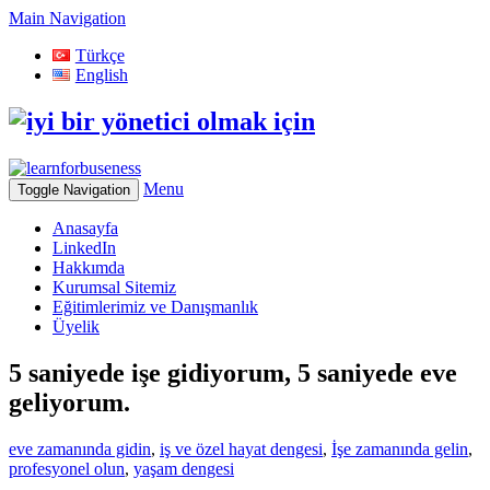
Skip
Main Navigation
to
Türkçe
content
English
Menu
Toggle Navigation
Anasayfa
LinkedIn
Hakkımda
Kurumsal Sitemiz
Eğitimlerimiz ve Danışmanlık
Üyelik
5 saniyede işe gidiyorum, 5 saniyede eve
geliyorum.
eve zamanında gidin
,
iş ve özel hayat dengesi
,
İşe zamanında gelin
,
profesyonel olun
,
yaşam dengesi