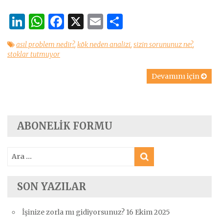
LinkedIn
WhatsApp
Facebook
X
Email
Share
asıl problem nedir?
,
kök neden analizi
,
sizin sorununuz ne?
,
stoklar tutmuyor
Devamını için
ABONELIK FORMU
Arama:
SON YAZILAR
İşinize zorla mı gidiyorsunuz?
16 Ekim 2025