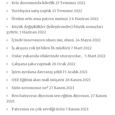
Kriz durumunda liderlik
23 Temmuz 2022
Yurtdışına satış yaptık
21 Temmuz 2022
Üretim arttı ama patron mutsuz :)
6 Haziran 2022
Küçük değişiklikler (iyileştirmeler) büyük sonuçları
getirir.
3 Haziran 2022
İçinde innovasyon olsun mu, olsun.
24 Mayıs 2022
İş akışını çok iyi bilen İK müdürü
7 Mart 2022
Onlar yukarıda ofislerinde oturuyorlar…
5 Mart 2022
Çalışana şaka yapmak
26 Ocak 2022
İşten ayrılana davranış şekli
15 Aralık 2021
OEE Eğitimi alan mali müşavir
28 Kasım 2021
Sizin sorununuz ne?
27 Kasım 2021
Ben batıyoruz diyorum sen eğitim diyorsun.
27 Kasım
2021
Patronun en çok sevdiği ürün
7 Kasım 2021