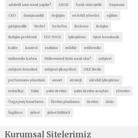
adaletli zam nasıl yapılır?
ARGE
basit olan iyidir
başarısız
CEO
danışmanlık
değişim
en kötü yönetici
eğitim
girişimcilik
Hedef
hedefler
ilerleme
iletişim
iletişim problemi
ISO 9000
iyileştirme
işten kovulmak
kalite
kontrol
makina
müdür
mühendis
mühendis kafası
Mükemmel ürün nasıl olur?
müşteri
müşteri denetimi
müşteri şikayetleri
OEE Nedir
performans yönetimi
smart
strateji
sürekli iyileştirme
tedarikçi
Yalın
yalın üretim
yalın üretim araçları
yönetim
Özgeçmiş hazırlama
Üretim planlama
üretim
ürün
İngilizce
şirket
şirket kültürü
Kurumsal Sitelerimiz