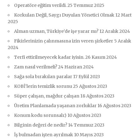
Operatöre eğitim verildi.
25 Temmuz 2025
Korkulan Değil, Saygı Duyulan Yönetici Olmak
12 Mart
2025
Alman uzman, Türkiye’de işe yarar mı?
12 Aralık 2024
Fikirlerinizin çalınmasına izin veren şirketler
5 Aralık
2024
Terfi ettirilmeyecek kadar iyisin.
26 Kasım 2024
Zam nasıl verilmeli?
24 Haziran 2024
Sağa sola bırakılan paralar
17 Eylül 2023
KOBİ’lerin temizlik sorunu
25 Ağustos 2023
Süper çalışan, mağdur çalışan
18 Ağustos 2023
Üretim Planlamada yaşanan zorluklar
16 Ağustos 2023
Konum kodu sorunsalı:)
10 Ağustos 2023
Bilginin değeri de nedir?
14 Temmuz 2023
İş bulmadan işten ayrılmak
10 Mayıs 2023