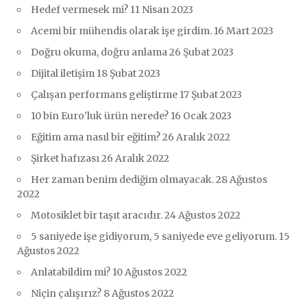
Hedef vermesek mi?
11 Nisan 2023
Acemi bir mühendis olarak işe girdim.
16 Mart 2023
Doğru okuma, doğru anlama
26 Şubat 2023
Dijital iletişim
18 Şubat 2023
Çalışan performans geliştirme
17 Şubat 2023
10 bin Euro’luk ürün nerede?
16 Ocak 2023
Eğitim ama nasıl bir eğitim?
26 Aralık 2022
Şirket hafızası
26 Aralık 2022
Her zaman benim dediğim olmayacak.
28 Ağustos
2022
Motosiklet bir taşıt aracıdır.
24 Ağustos 2022
5 saniyede işe gidiyorum, 5 saniyede eve geliyorum.
15
Ağustos 2022
Anlatabildim mi?
10 Ağustos 2022
Niçin çalışırız?
8 Ağustos 2022