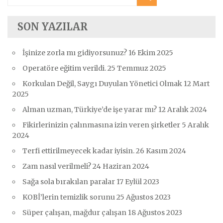
SON YAZILAR
İşinize zorla mı gidiyorsunuz?
16 Ekim 2025
Operatöre eğitim verildi.
25 Temmuz 2025
Korkulan Değil, Saygı Duyulan Yönetici Olmak
12 Mart
2025
Alman uzman, Türkiye’de işe yarar mı?
12 Aralık 2024
Fikirlerinizin çalınmasına izin veren şirketler
5 Aralık
2024
Terfi ettirilmeyecek kadar iyisin.
26 Kasım 2024
Zam nasıl verilmeli?
24 Haziran 2024
Sağa sola bırakılan paralar
17 Eylül 2023
KOBİ’lerin temizlik sorunu
25 Ağustos 2023
Süper çalışan, mağdur çalışan
18 Ağustos 2023