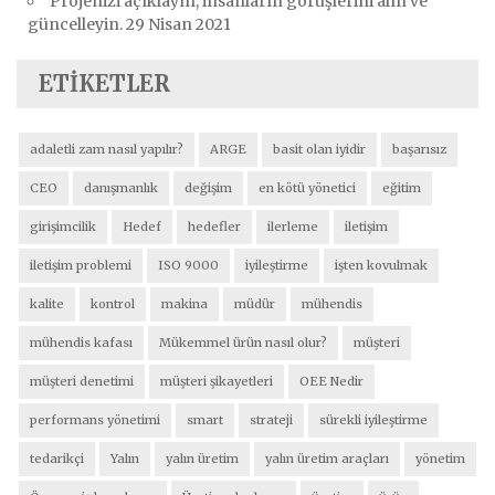
Projenizi açıklayın, insanların görüşlerini alın ve
güncelleyin.
29 Nisan 2021
ETIKETLER
adaletli zam nasıl yapılır?
ARGE
basit olan iyidir
başarısız
CEO
danışmanlık
değişim
en kötü yönetici
eğitim
girişimcilik
Hedef
hedefler
ilerleme
iletişim
iletişim problemi
ISO 9000
iyileştirme
işten kovulmak
kalite
kontrol
makina
müdür
mühendis
mühendis kafası
Mükemmel ürün nasıl olur?
müşteri
müşteri denetimi
müşteri şikayetleri
OEE Nedir
performans yönetimi
smart
strateji
sürekli iyileştirme
tedarikçi
Yalın
yalın üretim
yalın üretim araçları
yönetim