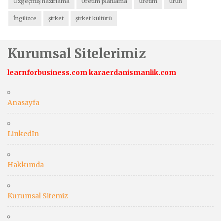
Özgeçmiş hazırlama
Üretim planlama
üretim
ürün
İngilizce
şirket
şirket kültürü
Kurumsal Sitelerimiz
learnforbusiness.com
karaerdanismanlik.com
Anasayfa
LinkedIn
Hakkımda
Kurumsal Sitemiz