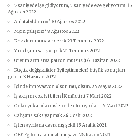
5 saniyede işe gidiyorum, 5 saniyede eve geliyorum.
15
Ağustos 2022
Anlatabildim mi?
10 Ağustos 2022
Niçin çalışırız?
8 Ağustos 2022
Kriz durumunda liderlik
23 Temmuz 2022
Yurtdışına satış yaptık
21 Temmuz 2022
Üretim arttı ama patron mutsuz :)
6 Haziran 2022
Küçük değişiklikler (iyileştirmeler) büyük sonuçları
getirir.
3 Haziran 2022
İçinde innovasyon olsun mu, olsun.
24 Mayıs 2022
İş akışını çok iyi bilen İK müdürü
7 Mart 2022
Onlar yukarıda ofislerinde oturuyorlar…
5 Mart 2022
Çalışana şaka yapmak
26 Ocak 2022
İşten ayrılana davranış şekli
15 Aralık 2021
OEE Eğitimi alan mali müşavir
28 Kasım 2021