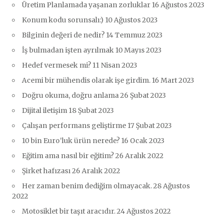
Üretim Planlamada yaşanan zorluklar
16 Ağustos 2023
Konum kodu sorunsalı:)
10 Ağustos 2023
Bilginin değeri de nedir?
14 Temmuz 2023
İş bulmadan işten ayrılmak
10 Mayıs 2023
Hedef vermesek mi?
11 Nisan 2023
Acemi bir mühendis olarak işe girdim.
16 Mart 2023
Doğru okuma, doğru anlama
26 Şubat 2023
Dijital iletişim
18 Şubat 2023
Çalışan performans geliştirme
17 Şubat 2023
10 bin Euro’luk ürün nerede?
16 Ocak 2023
Eğitim ama nasıl bir eğitim?
26 Aralık 2022
Şirket hafızası
26 Aralık 2022
Her zaman benim dediğim olmayacak.
28 Ağustos
2022
Motosiklet bir taşıt aracıdır.
24 Ağustos 2022