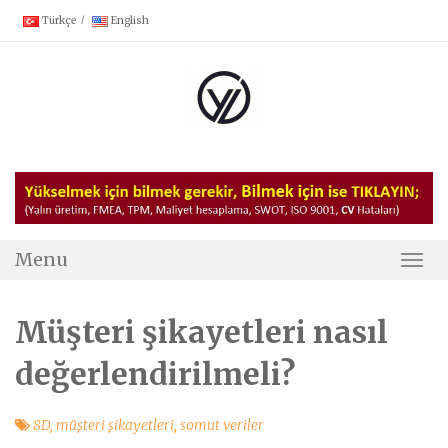
Skip
Türkçe
English
to
content
Menu
Togg
Navi
Müşteri şikayetleri nasıl
değerlendirilmeli?
8D
,
müşteri şikayetleri
,
somut veriler