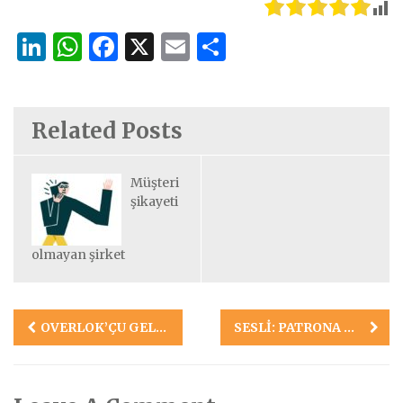
LinkedIn
WhatsApp
Facebook
X
Email
Share
Related Posts
Müşteri
şikayeti
olmayan şirket
Yazı
OVERLOK’ÇU GELDI
SESLİ: PATRONA BAĞIRAN KALITECI
gezinmesi