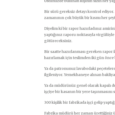
Üstünüzde bulunan kişinin sizin her yapt
Bir sürü gereksiz detayı kontrol ediyor.
zamanının çok büyük bir kısmı her şeyi
Diyelim ki bir rapor hazırladınız amirin
yaptığınız raporu noktasıyla virgülüyle 
götüreceksiniz.
Bir saatte hazırlanması gereken rapor 
hazırlamak için teslimden iki gün önce
Ya da patronunuz lavabodaki peçetelere
ilgileniyor. Yemekhaneye alınan bakliyat
Ya da müdürünüz genel olarak kapalı du
işçiye bir kasanın bir yere taşınmasını s
300 kişilik bir fabrikada işçi gelip yap
Fabrika müdürü her zaman ürettiğiniz 