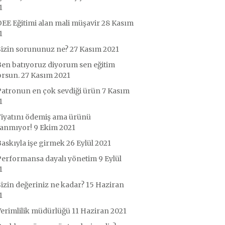
1
EE Eğitimi alan mali müşavir
28 Kasım
1
Sizin sorununuz ne?
27 Kasım 2021
Ben batıyoruz diyorum sen eğitim
orsun.
27 Kasım 2021
Patronun en çok sevdiği ürün
7 Kasım
1
Fiyatını ödemiş ama ürünü
lanmıyor!
9 Ekim 2021
askıyla işe girmek
26 Eylül 2021
Performansa dayalı yönetim
9 Eylül
1
izin değeriniz ne kadar?
15 Haziran
1
Verimlilik müdürlüğü
11 Haziran 2021