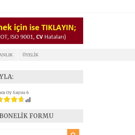
ANLIK
ÜYELIK
YLA:
am Oy Sayısı
6
BONELIK FORMU
a: