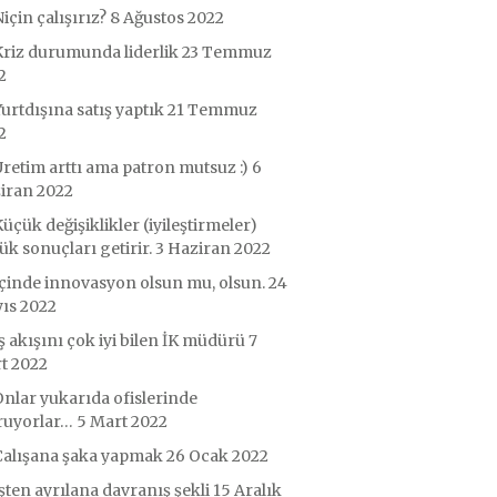
için çalışırız?
8 Ağustos 2022
riz durumunda liderlik
23 Temmuz
2
urtdışına satış yaptık
21 Temmuz
2
retim arttı ama patron mutsuz :)
6
iran 2022
üçük değişiklikler (iyileştirmeler)
k sonuçları getirir.
3 Haziran 2022
çinde innovasyon olsun mu, olsun.
24
ıs 2022
ş akışını çok iyi bilen İK müdürü
7
t 2022
nlar yukarıda ofislerinde
ruyorlar…
5 Mart 2022
Çalışana şaka yapmak
26 Ocak 2022
şten ayrılana davranış şekli
15 Aralık