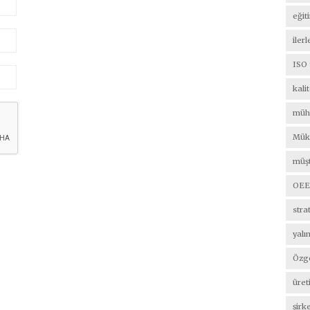
eğit
iler
ISO
kali
müh
Müke
müşt
OEE
strat
yalı
Özge
üret
şirk