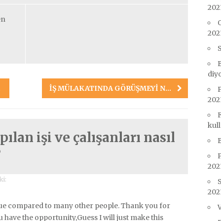
202
en
O
202
diy
İŞ MÜLAKATINDA GÖRÜŞMEYI NASIL YÖNLENDIRIRSINIZ?
202
kul
pılan işi ve çalışanları nasıl
B
”
202
ki:
S
202
ique compared to many other people. Thank you for
have the opportunity,Guess I will just make this