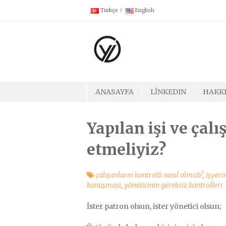
Skip
Türkçe
English
to
content
ANASAYFA
LINKEDIN
HAKK
Yapılan işi ve çalı
etmeliyiz?
çalışanların kontrolü nasıl olmalı?
,
işyeri
konuşması
,
yöneticinin gereksiz kontrolleri
İster patron olsun, ister yönetici olsun;