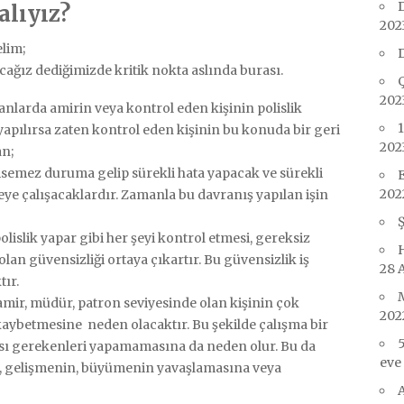
alıyız?
202
elim;
D
ağız dediğimizde kritik nokta aslında burası.
202
şanlarda amirin veya kontrol eden kişinin polislik
1
ış yapılırsa zaten kontrol eden kişinin bu konuda bir geri
202
an;
msemez duruma gelip sürekli hata yapacak ve sürekli
E
202
ye çalışacaklardır. Zamanla bu davranış yapılan işin
Ş
olislik yapar gibi her şeyi kontrol etmesi, gereksiz
 olan güvensizliği ortaya çıkartır. Bu güvensizlik iş
28 
tır.
M
 amir, müdür, patron seviyesinde olan kişinin çok
202
aybetmesine neden olacaktır. Bu şekilde çalışma bir
5
ması gerekenleri yapamamasına da neden olur. Bu da
eve
e, gelişmenin, büyümenin yavaşlamasına veya
A