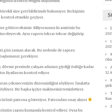
ığınızı kontrol ettiğini düşünelim.
 Sürekli size geri bildirimde bulunuyor. Bu kişinin
S
 kontrol etmekle geçiyor.
ize götüreceksiniz. Biliyorsunuz ki amiriniz bu
İ
202
inceleyecek. Aynı raporu tekrar tekrar değiştirip
O
202
iki gün zaman alacak. Bu nedenle de raporu
K
 başlamanız gerekiyor.
Ol
, dövme presinde çalışan adamın giydiği önlüğe kadar
A
12 
ın fiyatlarını kontrol ediyor.
F
ran çekmecenizin düzensizliğini söylüyor. İmalatta
şirk
öylüyor. Bir başka işçiye makinesini temizletiyor.
T
Kas
tığı ürünü patrona gösteriyor. Patrondan onay alıyor
Z
ürünün çapını kumpasla kontrol ediyor. Oysa bu