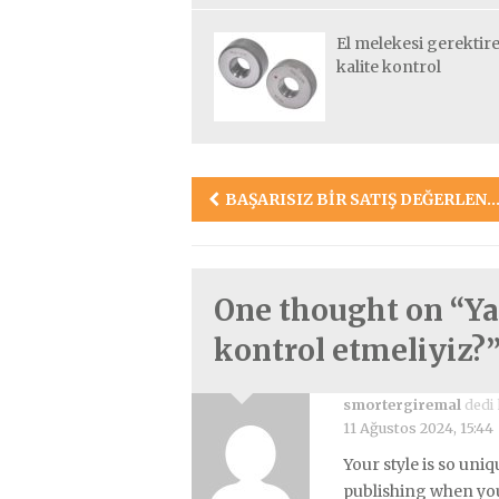
El melekesi gerektir
kalite kontrol
Yazı
BAŞARISIZ BIR SATIŞ DEĞERLENDIRME TOPLANTISI
gezinmesi
One thought on “
Ya
kontrol etmeliyiz?
smortergiremal
dedi 
11 Ağustos 2024, 15:44
Your style is so un
publishing when you 