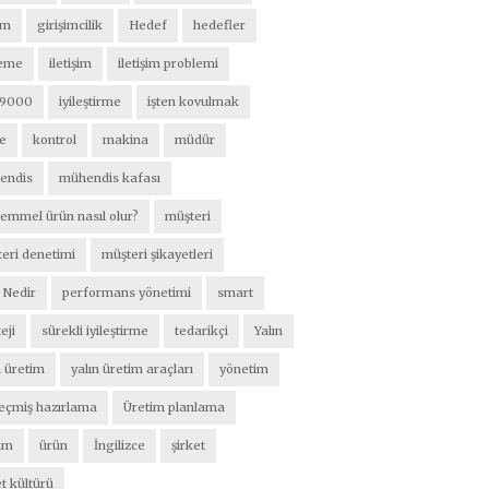
im
girişimcilik
Hedef
hedefler
leme
iletişim
iletişim problemi
 9000
iyileştirme
işten kovulmak
te
kontrol
makina
müdür
endis
mühendis kafası
mmel ürün nasıl olur?
müşteri
eri denetimi
müşteri şikayetleri
 Nedir
performans yönetimi
smart
eji
sürekli iyileştirme
tedarikçi
Yalın
n üretim
yalın üretim araçları
yönetim
çmiş hazırlama
Üretim planlama
im
ürün
İngilizce
şirket
et kültürü