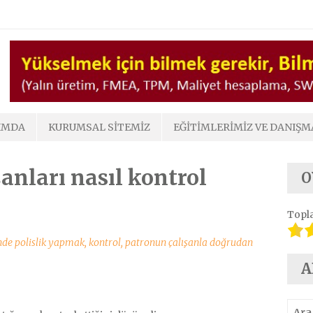
IMDA
KURUMSAL SITEMIZ
EĞITIMLERIMIZ VE DANIŞM
şanları nasıl kontrol
O
Topl
nde polislik yapmak
,
kontrol
,
patronun çalışanla doğrudan
A
Aram