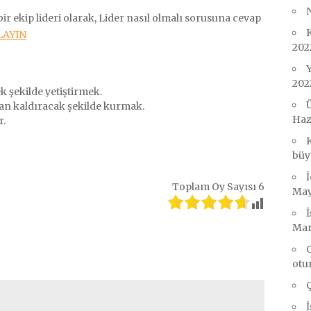
N
bir ekip lideri olarak, Lider nasıl olmalı sorusuna cevap
K
LAYIN
202
Y
202
 şekilde yetiştirmek.
Ü
dan kaldıracak şekilde kurmak.
Haz
r.
K
büyü
İ
Toplam Oy Sayısı
6
May
İ
l
are
Mar
O
otu
İ