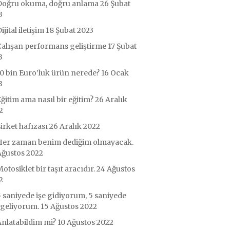
Doğru okuma, doğru anlama
26 Şubat
3
ijital iletişim
18 Şubat 2023
Çalışan performans geliştirme
17 Şubat
3
0 bin Euro’luk ürün nerede?
16 Ocak
3
ğitim ama nasıl bir eğitim?
26 Aralık
2
irket hafızası
26 Aralık 2022
Her zaman benim dediğim olmayacak.
Ağustos 2022
otosiklet bir taşıt aracıdır.
24 Ağustos
2
 saniyede işe gidiyorum, 5 saniyede
 geliyorum.
15 Ağustos 2022
nlatabildim mi?
10 Ağustos 2022