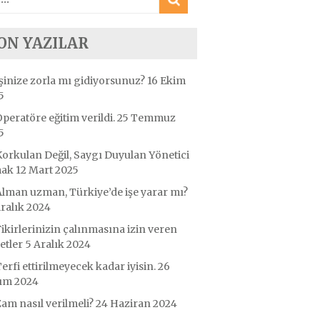
ON YAZILAR
şinize zorla mı gidiyorsunuz?
16 Ekim
5
peratöre eğitim verildi.
25 Temmuz
5
orkulan Değil, Saygı Duyulan Yönetici
mak
12 Mart 2025
lman uzman, Türkiye’de işe yarar mı?
Aralık 2024
ikirlerinizin çalınmasına izin veren
etler
5 Aralık 2024
erfi ettirilmeyecek kadar iyisin.
26
ım 2024
am nasıl verilmeli?
24 Haziran 2024