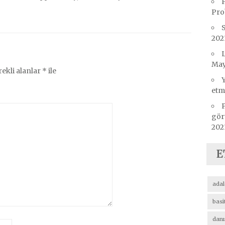
Pro
202
L
May
ekli alanlar
*
ile
etm
P
görü
202
E
adal
basit
danı