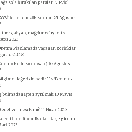
ağa sola bırakılan paralar
17 Eylül
3
OBİ’lerin temizlik sorunu
25 Ağustos
3
üper çalışan, mağdur çalışan
18
stos 2023
Üretim Planlamada yaşanan zorluklar
Ağustos 2023
Konum kodu sorunsalı:)
10 Ağustos
3
ilginin değeri de nedir?
14 Temmuz
3
ş bulmadan işten ayrılmak
10 Mayıs
3
Hedef vermesek mi?
11 Nisan 2023
cemi bir mühendis olarak işe girdim.
Mart 2023