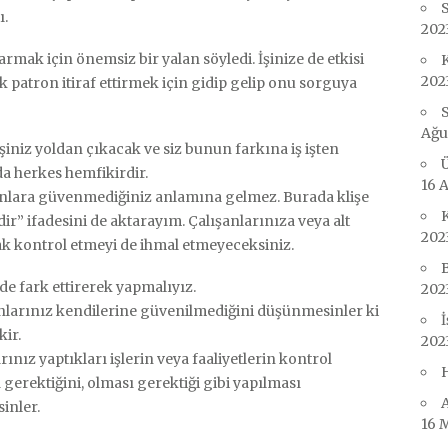
S
ı.
202
mak için önemsiz bir yalan söyledi. İşinize de etkisi
K
202
 patron itiraf ettirmek için gidip gelip onu sorguya
S
Ağu
işiniz yoldan çıkacak ve siz bunun farkına iş işten
a herkes hemfikirdir.
16 
şanlara güvenmediğiniz anlamına gelmez. Burada klişe
dir” ifadesini de aktarayım. Çalışanlarınıza veya alt
202
k kontrol etmeyi de ihmal etmeyeceksiniz.
B
e fark ettirerek yapmalıyız.
202
nlarınız kendilerine güvenilmediğini düşünmesinler ki
İ
ir.
202
ınız yaptıkları işlerin veya faaliyetlerin kontrol
gerektiğini, olması gerektiği gibi yapılması
A
inler.
16 