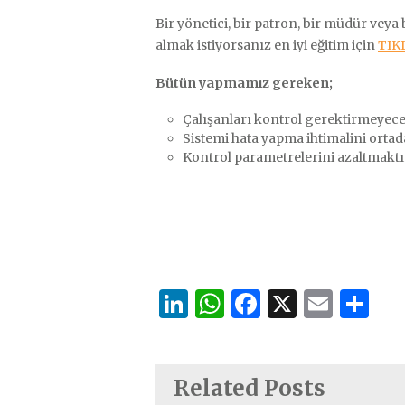
Bir yönetici, bir patron, bir müdür veya 
almak istiyorsanız en iyi eğitim için
TIK
Bütün yapmamız gereken;
Çalışanları kontrol gerektirmeyecek
Sistemi hata yapma ihtimalini orta
Kontrol parametrelerini azaltmaktı
LinkedIn
WhatsApp
Facebook
X
Emai
Sh
Related Posts