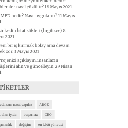
Problem çözme yöntemleri nedir?
blemler nasıl çözülür?
18 Mayıs 2021
SMED nedir? Nasıl uygulanır?
11 Mayıs
1
inkedin İstatistikleri (İngilizce)
8
ıs 2021
Yeni bir iş kurmak kolay ama devam
ek zor.
3 Mayıs 2021
rojenizi açıklayın, insanların
şlerini alın ve güncelleyin.
29 Nisan
1
TIKETLER
etli zam nasıl yapılır?
ARGE
 olan iyidir
başarısız
CEO
şmanlık
değişim
en kötü yönetici